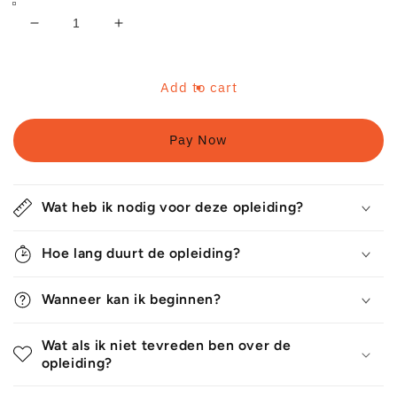
Decrease
Increase
quantity
quantity
for
for
Regeneratieve
Regeneratieve
Add to cart
Landbouw
Landbouw
Pay Now
Wat heb ik nodig voor deze opleiding?
Hoe lang duurt de opleiding?
Wanneer kan ik beginnen?
Wat als ik niet tevreden ben over de
opleiding?