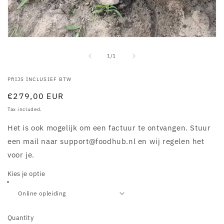
Open
media
1
of
1
/
1
in
modal
PRIJS INCLUSIEF BTW
Regular
€279,00 EUR
price
Tax included.
Het is ook mogelijk om een factuur te ontvangen. Stuur
een mail naar support@foodhub.nl en wij regelen het
voor je.
Kies je optie
Quantity